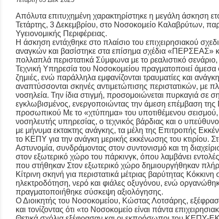
Απόλυτα επιτυχημένη χαρακτηρίστηκε η μεγάλη άσκηση ετ
Τετάρτης, 3 Δεκεμβρίου, στο Νοσοκομείο Καλαβρύτων, π
Υγειονομικής Περιφέρειας.
Η άσκηση εντάχθηκε στο πλαίσιο του επιχειρησιακού σχεδι
αναγκών και βασίστηκε στα επίσημα σχέδια «ΠΕΡΣΕΑΣ» κ
πολλαπλά περιστατικά Σύμφωνα με το ρεαλιστικό σενάριο,
Τεχνική Υπηρεσία του Νοσοκομείου πραγματοποιεί άμεσα 
ζημιές, ενώ παράλληλα εμφανίζονται τραυματίες και ανάγκ
αναπτύσσονται σκηνές αντιμετώπισης περιστατικών, με πλ
νοσηλεία. Την ίδια στιγμή, προσομοιώνεται πυρκαγιά σε ση
εγκλωβισμένος, ενεργοποιώντας την άμεση επέμβαση της
προσωπικού Με το «χτύπημα» του υποτιθέμενου σεισμού, 
νοσηλευτής υπηρεσίας, ο τεχνικός βάρδιας και ο υπεύθυνο
με μήνυμα εκτακτης ανάγκης, τα μέλη της Επιτροπής Εκκ
το ΚΕΠΥ για την ανάγκη μερικής εκκένωσης του κτιρίου. 
Αστυνομία, συνδράμοντας στον συντονισμό και τη διαχείρ
στον εξωτερικό χώρο του πάρκινγκ, όπου λαμβάνει εντολές 
που στήθηκαν Στον εξωτερικό χώρο δημιουργήθηκαν πλήρ
Κίτρινη σκηνή για περιστατικά μέτριας βαρύτητας Κόκκινη
ηλεκτροδότηση, νερό και φιάλες οξυγόνου, ενώ οργανώθηκ
πραγματοποιήθηκε σύσκεψη αξιολόγησης.
Ο Διοικητής του Νοσοκομείου, Κώστας Λοτσάρης, εξέφρασε
και τονίζοντας ότι «το Νοσοκομείο είναι πάντα επιχειρησιακ
Θετικά σχόλια εξέφρασαν και οι εκπρόσωποι του ΚΕΠΥ-ΕΚΑ