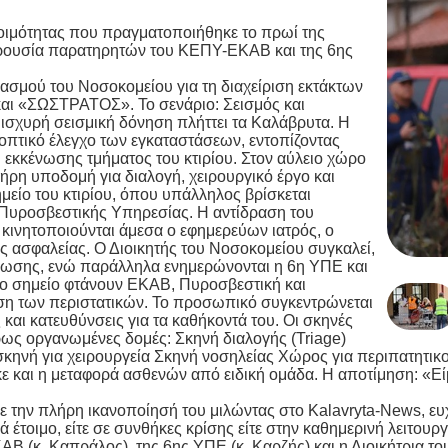
οιμότητας που πραγματοποιήθηκε το πρωί της
αρουσία παρατηρητών του ΚΕΠΥ-ΕΚΑΒ και της 6ης
ασμού του Νοσοκομείου για τη διαχείριση εκτάκτων
αι «ΣΩΣΤΡΑΤΟΣ». Το σενάριο: Σεισμός και
 ισχυρή σεισμική δόνηση πλήττει τα Καλάβρυτα. Η
οπτικό έλεγχο των εγκαταστάσεων, εντοπίζοντας
η εκκένωσης τμήματος του κτιρίου. Στον αύλειο χώρο
ήρη υποδομή για διαλογή, χειρουργικό έργο και
μείο του κτιρίου, όπου υπάλληλος βρίσκεται
 Πυροσβεστικής Υπηρεσίας. Η αντίδραση του
κινητοποιούνται άμεσα ο εφημερεύων ιατρός, ο
ς ασφαλείας. Ο Διοικητής του Νοσοκομείου συγκαλεί,
ένωσης, ενώ παράλληλα ενημερώνονται η 6η ΥΠΕ και
Στο σημείο φτάνουν ΕΚΑΒ, Πυροσβεστική και
ιση των περιστατικών. Το προσωπικό συγκεντρώνεται
και κατευθύνσεις για τα καθήκοντά του. Οι σκηνές
ως οργανωμένες δομές: Σκηνή διαλογής (Triage)
 σκηνή για χειρουργεία Σκηνή νοσηλείας Χώρος για περιπατητικο
ε και η μεταφορά ασθενών από ειδική ομάδα. Η αποτίμηση: «Είμ
 την πλήρη ικανοποίησή του μιλώντας στο Kalavryta-News, ευ
ά έτοιμο, είτε σε συνθήκες κρίσης είτε στην καθημερινή λειτουργ
Β (κ. Καπράλος), της 6ης ΥΠΕ (κ. Καρζής) και η Διοικήτρια 