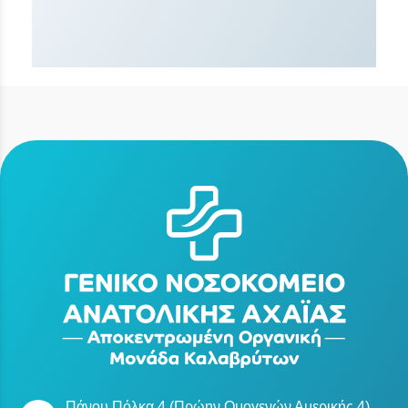
Πάνου Πόλκα 4 (Πρώην Ομογενών Αμερικής 4),