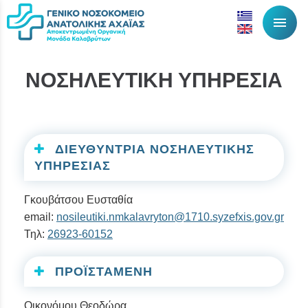
menu
ΝΟΣΗΛΕΥΤΙΚΗ ΥΠΗΡΕΣΙΑ
ΔΙΕΥΘΥΝΤΡΙΑ ΝΟΣΗΛΕΥΤΙΚΗΣ
ΥΠΗΡΕΣΙΑΣ
Γκουβάτσου Ευσταθία
email:
nosileutiki.nmkalavryton@1710.syzefxis.gov.gr
Τηλ:
26923-60152
ΠΡΟΪΣΤΑΜΕΝΗ
Οικονόμου Θεοδώρα